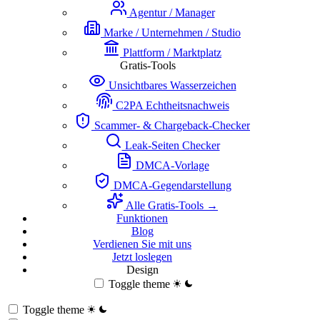
Agentur / Manager
Marke / Unternehmen / Studio
Plattform / Marktplatz
Gratis-Tools
Unsichtbares Wasserzeichen
C2PA Echtheitsnachweis
Scammer- & Chargeback-Checker
Leak-Seiten Checker
DMCA-Vorlage
DMCA-Gegendarstellung
Alle Gratis-Tools →
Funktionen
Blog
Verdienen Sie mit uns
Jetzt loslegen
Design
Toggle theme
Toggle theme