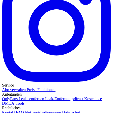
Service
Abo verwalten
Preise
Funktionen
Anleitungen
OnlyFans Leaks entfernen
Leak-Entfernungsdienst
Kostenlose
DMCA-Tools
Rechtliches
Kontakt
FAQ
Nutzungsbedingungen
Datenschutz